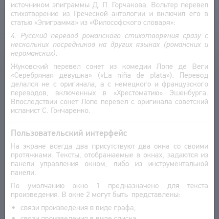
источником эпиграммы Д. П. Горчакова. Вольтер перевел
стихотворение из Греческой антологии и включил его в
статью «Эпиграмма» из «Философского словаря»:
4. Русский перевод романского стихотворения сразу с
нескольких посредников на других языках (романских и
нероманских).
Жуковский перевел сонет из комедии Лопе де Веги
«Серебряная девушка» («La niña de plata»). Перевод
делался не с оригинала, а с немецкого и французского
переводов, включенных в «Хрестоматию» Эшенбурга.
Впоследствии сонет Лопе перевел с оригинала советский
испанист С. Гончаренко.
Пользовательский интерфейс
На экране всегда два присутствуют два окна со своими
протяжками. Тексты, отображаемые в окнах, задаются из
панели управления окном, либо из инструментальной
панели.
По умолчанию окно 1 предназначено для текста
произведения. В окне 2 могут быть представлены:
связи произведения в виде графа,
связи произведения в виде списка,