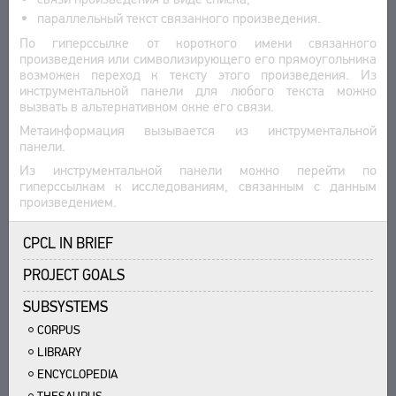
параллельный текст связанного произведения.
По гиперссылке от короткого имени связанного
произведения или символизирующего его прямоугольника
возможен переход к тексту этого произведения. Из
инструментальной панели для любого текста можно
вызвать в альтернативном окне его связи.
Метаинформация вызывается из инструментальной
панели.
Из инструментальной панели можно перейти по
гиперссылкам к исследованиям, связанным с данным
произведением.
CPCL IN BRIEF
PROJECT GOALS
SUBSYSTEMS
CORPUS
LIBRARY
ENCYCLOPEDIA