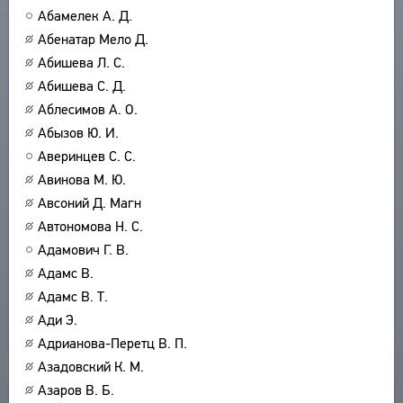
Абамелек А. Д.
ABOUT
TITLES
Абенатар Мело Д.
PUBLICATIONS
CPCL IN BRIEF
CONTACT US
Абишева Л. С.
PROJECT GOALS
Абишева С. Д.
USER AGREEMENT
SUBSYSTEMS
Аблесимов А. О.
CORPUS
BOOKMARKS
Абызов Ю. И.
LIBRARY
Аверинцев С. С.
ENCYCLOPEDIA
Авинова М. Ю.
THESAURUS
Авсоний Д. Магн
FEATURES
Автономова Н. С.
INDEXES
Адамович Г. В.
Адамс В.
SEARCH
Адамс В. Т.
LINKS
Ади Э.
CREATORS
Адрианова-Перетц В. П.
Азадовский К. М.
Азаров В. Б.