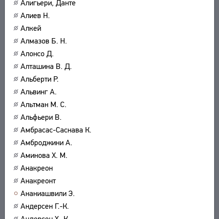
Алигьери, Данте
Алиев Н.
Алкей
Алмазов Б. Н.
Алонсо Д.
Алташина В. Д.
Альберти Р.
Альвинг А.
Альтман М. С.
Альфьери В.
Амбрасас-Саснава К.
Амброджини А.
Аминова Х. М.
Анакреон
Анакреонт
Ананиашвили Э.
Андерсен Г.-К.
Андерсен Х.-К.